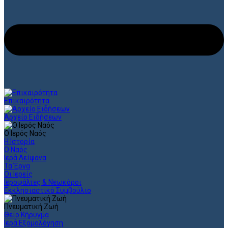
Επικαιρότητα
Αρχείο Ειδήσεων
Ο Ιερός Ναός
Η Ιστορία
Ο Ναός
Ιερά Λείψανα
Τα Έργα
Οι Ιερείς
Ιεροψάλτες & Νεωκόροι
Εκκλησιαστικό Συμβούλιο
Πνευματική Ζωή
Θείο Κήρυγμα
Ιερά Εξομολόγηση