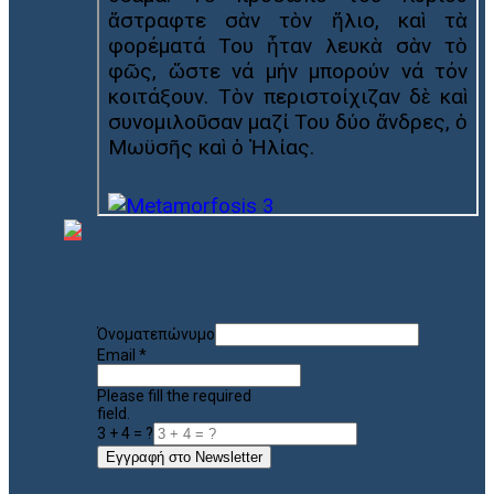
Όνοματεπώνυμο
Email
*
Please fill the required
field.
3 + 4 = ?
Εγγραφή στο Newsletter