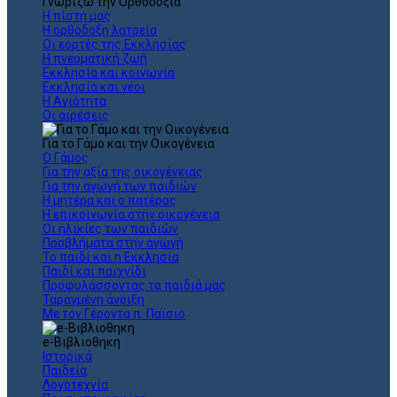
Γνωρίζω την Ορθοδοξία
Η πίστη μας
Η ορθόδοξη λατρεία
Οι εορτές της Εκκλησίας
Η πνευματική ζωή
Εκκλησία και κοινωνία
Εκκλησία και νέοι
Η Αγιότητα
Οι αιρέσεις
Για το Γάμο και την Οικογένεια
Ο Γάμος
Για την αξία της οικογένειας
Για την αγωγή των παιδιών
Η μητέρα και ο πατέρας
Η επικοινωνία στην οικογένεια
Οι ηλικίες των παιδιών
Προβλήματα στην αγωγή
Το παιδί και η Εκκλησία
Παιδί και παιχνίδι
Προφυλάσσοντας τα παιδιά μας
Ταραγμένη άνοιξη
Με τον Γέροντα π. Παϊσιο
e-Βιβλιοθηκη
Ιστορικά
Παιδεία
Λογοτεχνία