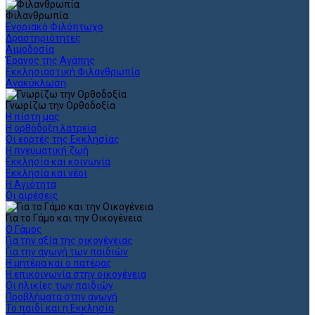
Φιλανθρωπία
Ενοριακό Φιλόπτωχο
Δραστηριότητες
Αιμοδοσία
Έρανος της Αγάπης
Εκκλησιαστική Φιλανθρωπία
Ανακύκλωση
Γνωρίζω την Ορθοδοξία
Η πίστη μας
Η ορθόδοξη λατρεία
Οι εορτές της Εκκλησίας
Η πνευματική ζωή
Εκκλησία και κοινωνία
Εκκλησία και νέοι
Η Αγιότητα
Οι αιρέσεις
Για το Γάμο και την Οικογένεια
Ο Γάμος
Για την αξία της οικογένειας
Για την αγωγή των παιδιών
Η μητέρα και ο πατέρας
Η επικοινωνία στην οικογένεια
Οι ηλικίες των παιδιών
Προβλήματα στην αγωγή
Το παιδί και η Εκκλησία