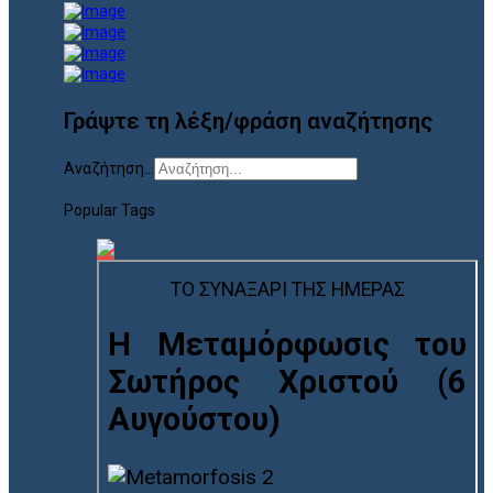
Γράψτε τη λέξη/φράση αναζήτησης
Αναζήτηση...
Popular Tags