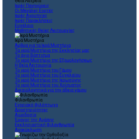
Θεια Λατρεία
Ιερές Πανηγύρεις
Οι Μεγάλες Εορτές
Ιερές Αγρυπνίες
Ιερές Παρακλήσεις
Ευχέλαιο
Μαθητικές Θείες Λειτουργίες
Ιερά Μυστήρια
Άρθρα για τα Ιερά Μυστήρια
Τα ιερά Μυστήρια της Εκκλησίας μας
Το άγιο Βάπτισμα
Το ιερό Μυστήριο της Εξομολογήσεως
Η Θεία Λειτουργία
Το ιερό Μυστήριο του Γάμου
Το ιερό Μυστήριο του Ευχελαίου
Το ιερό Μυστήριο της Ιερωσύνης
Το ιερό Μυστήριο του Χρίσματος
Δικαιολογητικά για την άδεια γάμου
Φιλανθρωπία
Ενοριακό Φιλόπτωχο
Δραστηριότητες
Αιμοδοσία
Έρανος της Αγάπης
Εκκλησιαστική Φιλανθρωπία
Ανακύκλωση