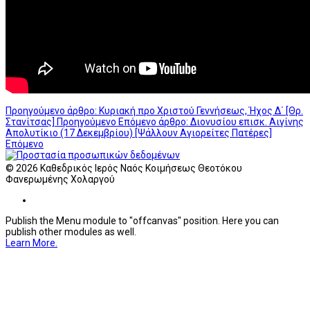
Προηγούμενο άρθρο: Κυριακή προ Χριστού Γεννήσεως, Ήχος Δ΄ [Θρ.
Στανίτσας]
Προηγούμενο
Επόμενο άρθρο: Διονυσίου επισκ. Αιγίνης
Απολυτίκιο (17 Δεκεμβρίου) [Ψάλλουν Αγιορείτες Πατέρες]
Επόμενο
© 2026 Καθεδρικός Ιερός Ναός Κοιμήσεως Θεοτόκου
Φανερωμένης Χολαργού
Publish the Menu module to "offcanvas" position. Here you can
publish other modules as well.
Learn More.