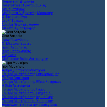
Ποιμαντική Διακονία
Πολιτιστικές Πρωτοβουλίες
Μαθηματάριον
Μαθήματα Βυζαντινής Μουσικής
Οι Κεκοιμημένοι
Σχολή Γονέων
Σύναξη Νέων Ζευγαριών
Μελέτη Αγίας Γραφής
Θεια Λατρεία
Ιερές Πανηγύρεις
Οι Μεγάλες Εορτές
Ιερές Αγρυπνίες
Ιερές Παρακλήσεις
Ευχέλαιο
Μαθητικές Θείες Λειτουργίες
Ιερά Μυστήρια
Άρθρα για τα Ιερά Μυστήρια
Τα ιερά Μυστήρια της Εκκλησίας μας
Το άγιο Βάπτισμα
Το ιερό Μυστήριο της Εξομολογήσεως
Η Θεία Λειτουργία
Το ιερό Μυστήριο του Γάμου
Το ιερό Μυστήριο του Ευχελαίου
Το ιερό Μυστήριο της Ιερωσύνης
Το ιερό Μυστήριο του Χρίσματος
Δικαιολογητικά για την άδεια γάμου