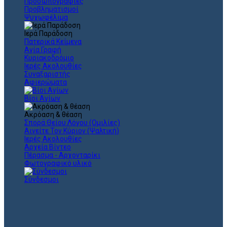
Προσωπογραφίες
Προβληματισμοί
Ψυχωφέλιμα
Ιερά Παράδοση
Πατερικά Κείμενα
Αγία Γραφή
Κυριακοδρόμιο
Ιερές Ακολουθίες
Συναξαριστής
Αφιερώματα
Βίοι Αγίων
Ακρόαση & θέαση
Σπορά Θείου Λόγου (Ομιλίες)
Αινείτε Τον Κύριον (Ψαλτική)
Ιερές Ακολουθίες
Αρχεία Βίντεο
Πέρασμα - Αρχονταρίκι
Φωτογραφικό υλικό
Σύνδεσμοι