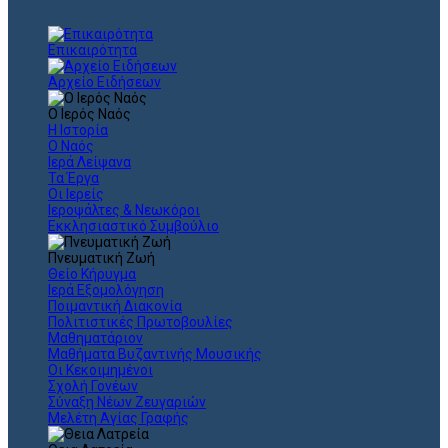
Επικαιρότητα
Αρχείο Ειδήσεων
Ο Ιερός Ναός
Η Ιστορία
Ο Ναός
Ιερά Λείψανα
Τα Έργα
Οι Ιερείς
Ιεροψάλτες & Νεωκόροι
Εκκλησιαστικό Συμβούλιο
Πνευματική Ζωή
Θείο Κήρυγμα
Ιερά Εξομολόγηση
Ποιμαντική Διακονία
Πολιτιστικές Πρωτοβουλίες
Μαθηματάριον
Μαθήματα Βυζαντινής Μουσικής
Οι Κεκοιμημένοι
Σχολή Γονέων
Σύναξη Νέων Ζευγαριών
Μελέτη Αγίας Γραφής