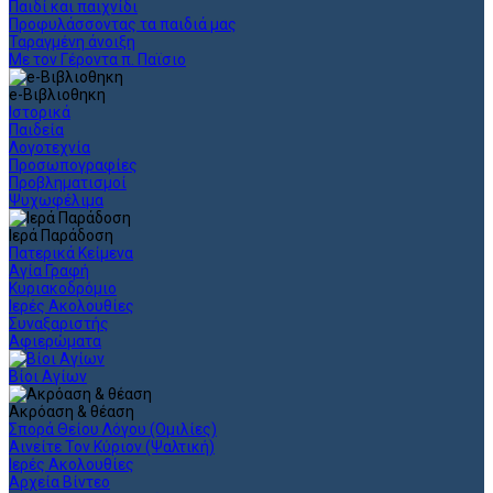
Παιδί και παιχνίδι
Προφυλάσσοντας τα παιδιά μας
Ταραγμένη άνοιξη
Με τον Γέροντα π. Παϊσιο
e-Βιβλιοθηκη
Ιστορικά
Παιδεία
Λογοτεχνία
Προσωπογραφίες
Προβληματισμοί
Ψυχωφέλιμα
Ιερά Παράδοση
Πατερικά Κείμενα
Αγία Γραφή
Κυριακοδρόμιο
Ιερές Ακολουθίες
Συναξαριστής
Αφιερώματα
Βίοι Αγίων
Ακρόαση & θέαση
Σπορά Θείου Λόγου (Ομιλίες)
Αινείτε Τον Κύριον (Ψαλτική)
Ιερές Ακολουθίες
Αρχεία Βίντεο